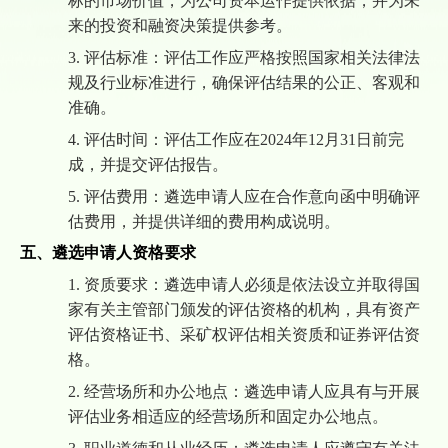
标
的市场价值，为公司
资本运作
提供依据，并为未
来的投资和融资决策提供参考。
3.
评估标准：评估工作应严格按照国家相关法律法
规及行业标准进行，确保评估结果的公正、客观和
准确。
4.
评估时间：评估工作应在
2024年
12
月
31
日前完
成，并提交评估报告。
5.
评估费用：
遴选申请人
应在
合作意向函
中明确评
估费用，并提供详细的费用构成说明。
五、
遴选申请人
资格要求
1.
资质要求：
遴选申请人
必须是依法设立并取得国
家有关主管部门颁发的评估资格的机构，具有资产
评估资格证书
、
采矿权
评估相关资质
和证券评估资
格
。
2.
经营场所和办公地点：
遴选申请人
应具有与开展
评估业务相适应的经营场所和固定办公地点。