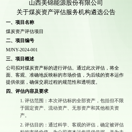
山西美锦能源股份有限公司
关于
煤炭
资产评估服务
机构遴选
公告
一、项目名称
煤
炭资产
评估项目
二、项目编号
MJNY-2024-001
三、项目概述
公司拟对煤炭资产标的进行评估
。通过此次评估，将全
面、客观、准确地反映
标的
市场价值，为后续的
资本运作
提供依据，确保
交易
过程的规范性和透明度。
四、
评估
内容及要求
1.
评估范围：本次评估
标的
全部资产，包括但不限
于固定资产、流动资产、无形资产和其他相关资
产。
2.
评估目的：通过科学、客观的评估，确定
被评估