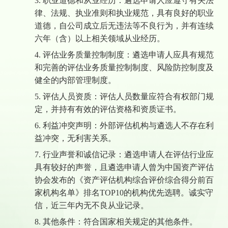
3.
职业道德和从业经历：
遴选申请人
应遵守有关法
律、法规、执业准则和执业规范，具有良好的职业
道德，自公司成立后无违法等不良行为，并有连续
六年（含）以上相关领域从业经历。
4.
评估业务质量控制制度：
遴选申请人
应具有规范
和完善的评估业务质量控制制度、风险防控制度及
健全的内部管理制度。
5.
评估人员资质：评估人员数量应符合有权部门规
定，并持有有效的评估资格和资质证书。
6.
利益冲突声明：外部评估机构与
遴选人
不存在利
益冲突，无利害关系。
7.
行业声誉和诚信记录：
遴选申请人
在评估行业应
具有较好的声誉，
且遴选申请人曾为中国资产评估
协会发布的《
资产评估机构综合评价综合得分前百
家机构名单
》排名
TOP10的机构优先选聘。
诚实守
信，近三年内无不良从业记录。
8.
其他条件：符合国家相关规定的其他条件
。