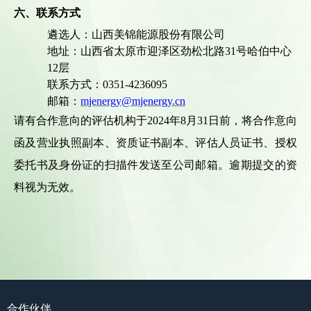
六
、联系方式
遴选
人：
山西
美锦能源股份有限公司
地址：
山西省太原市迎泽区劲松北路
31号哈伯中心
12层
联系方式：
0351-4236095
邮箱：
mjenergy@mjenergy.cn
请有合作意向的评估机构于
2024年8月31日前，将合作意向
函及
营业执照副本、资质证书副本、评估人员证书、授权
委托书及身份证的
扫描件发送至公司邮箱。逾期提交的资
料视为无效。
合作伙伴